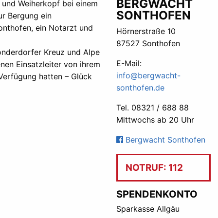
BERGWACHT
f und Weiherkopf bei einem
SONTHOFEN
ur Bergung ein
onthofen, ein Notarzt und
Hörnerstraße 10
87527 Sonthofen
onderdorfer Kreuz und Alpe
E-Mail:
nen Einsatzleiter von ihrem
info@bergwacht-
 Verfügung hatten – Glück
sonthofen.de
Tel. 08321 / 688 88
Mittwochs ab 20 Uhr
Bergwacht Sonthofen
NOTRUF: 112
SPENDENKONTO
Sparkasse Allgäu